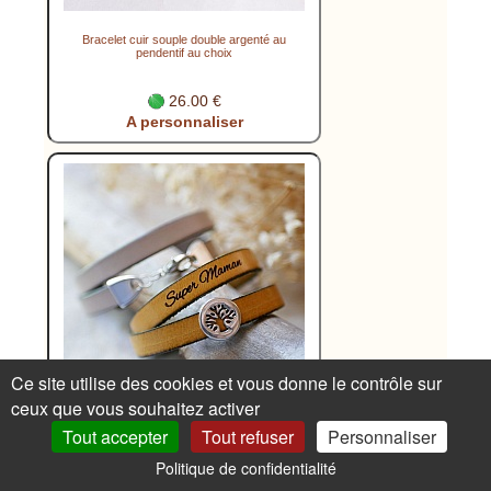
Bracelet cuir souple double argenté au
pendentif au choix
26.00 €
A personnaliser
Ce site utilise des cookies et vous donne le contrôle sur
ceux que vous souhaitez activer
Tout accepter
Tout refuser
Personnaliser
Bracelet cuir personnalisé décoré d'un
cabochon arbre de vie ajouré
Politique de confidentialité