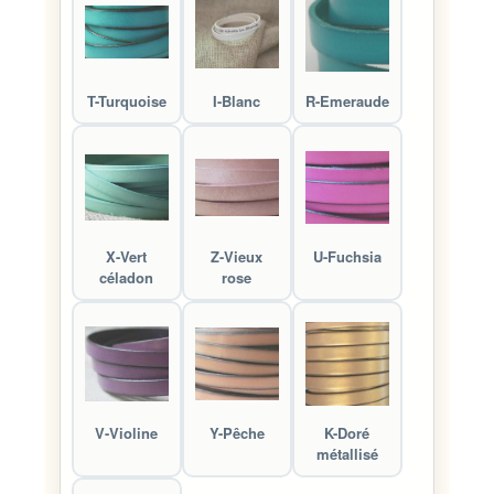
T-Turquoise
I-Blanc
R-Emeraude
X-Vert
Z-Vieux
U-Fuchsia
céladon
rose
V-Violine
Y-Pêche
K-Doré
métallisé