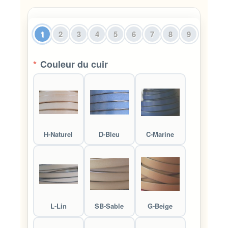
1
2
3
4
5
6
7
8
9
*
Couleur du cuir
H-Naturel
D-Bleu
C-Marine
L-Lin
SB-Sable
G-Beige