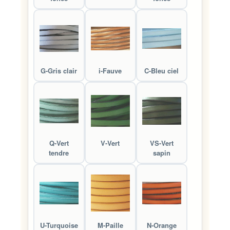
G-Gris clair
i-Fauve
C-Bleu ciel
Q-Vert
V-Vert
VS-Vert
tendre
sapin
U-Turquoise
M-Paille
N-Orange