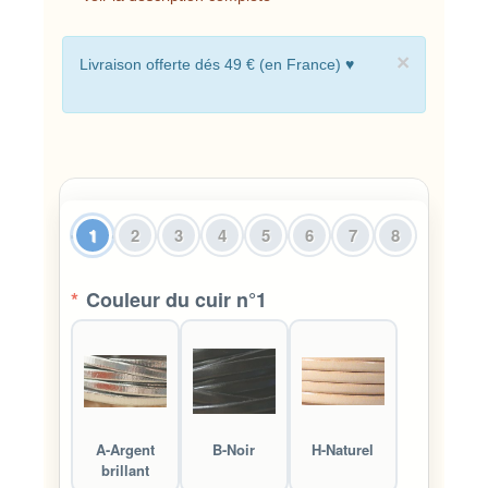
×
Livraison offerte dés 49 € (en France) ♥
1
2
3
4
5
6
7
8
*
Couleur du cuir n°1
A-Argent
B-Noir
H-Naturel
brillant