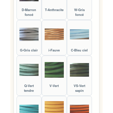
D-Marron
T-Anthracite
W-Gris
foncé
foncé
G-Gris clair
i-Fauve
C-Bleu ciel
Q-Vert
V-Vert
VS-Vert
tendre
sapin