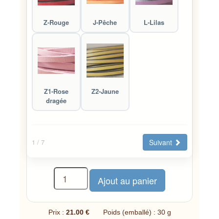
Z-Rouge
J-Pêche
L-Lilas
Z1-Rose
Z2-Jaune
dragée
Suivant
1
/ 7
Prix :
21.00 €
Poids (emballé) : 30 g