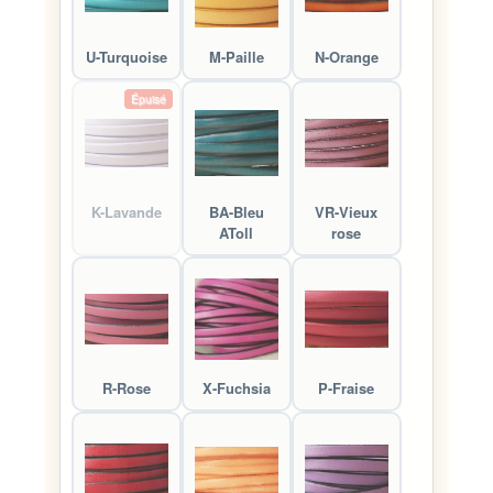
U-Turquoise
M-Paille
N-Orange
Épuisé
K-Lavande
BA-Bleu
VR-Vieux
AToll
rose
R-Rose
X-Fuchsia
P-Fraise