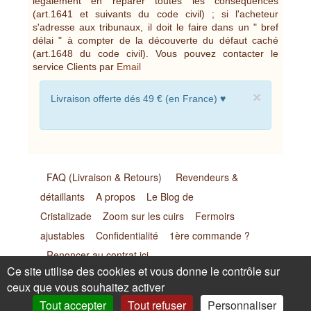
légalement en réparer toutes les conséquences
(art.1641 et suivants du code civil) ; si l'acheteur
s'adresse aux tribunaux, il doit le faire dans un " bref
délai " à compter de la découverte du défaut caché
(art.1648 du code civil). Vous pouvez contacter le
service Clients par
Email
×
Livraison offerte dés 49 € (en France) ♥
FAQ (Livraison & Retours)
Revendeurs &
détaillants
A propos
Le Blog de
Cristalizade
Zoom sur les cuirs
Fermoirs
ajustables
Confidentialité
1ère commande ?
Renoncer au contrat ici
Ce site utilise des cookies et vous donne le contrôle sur
ceux que vous souhaitez activer
Cristalizade E.I.- Laurence Goasdoué - 169 Impasse de
Tout accepter
Tout refuser
Personnaliser
Malgras - 26170 Buis les Baronnies (France) Tel :