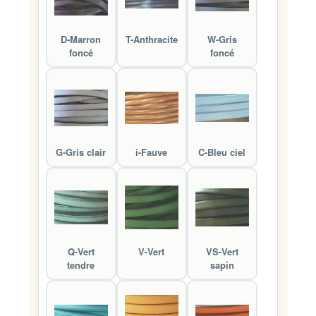
D-Marron
T-Anthracite
W-Gris
foncé
foncé
G-Gris clair
i-Fauve
C-Bleu ciel
Q-Vert
V-Vert
VS-Vert
tendre
sapin