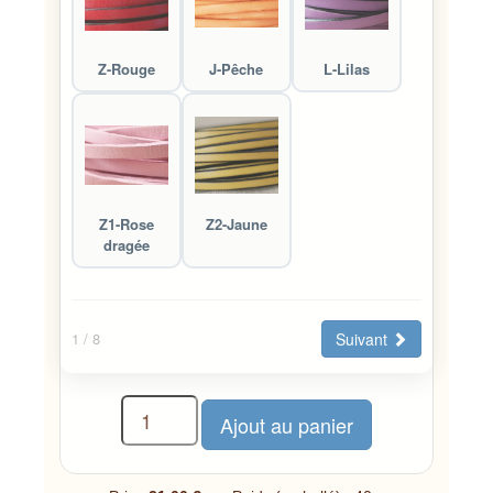
Z-Rouge
J-Pêche
L-Lilas
Z1-Rose
Z2-Jaune
dragée
Suivant
1
/ 8