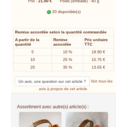
Prix :
21.00 €
Poids (emballé) : 40 g
20 disponible(s)
Remise accordée selon la quantité commandée
A partir de la
Remise
Prix unitaire
quantité
accordée
TTC
5
10 %
18.90 €
10
25 %
15.75 €
20
35 %
13.65 €
Voir tous les
Un avis, une question sur cet article ?
avis à propos de cet article.
Assortiment avec autre(s) article(s) :