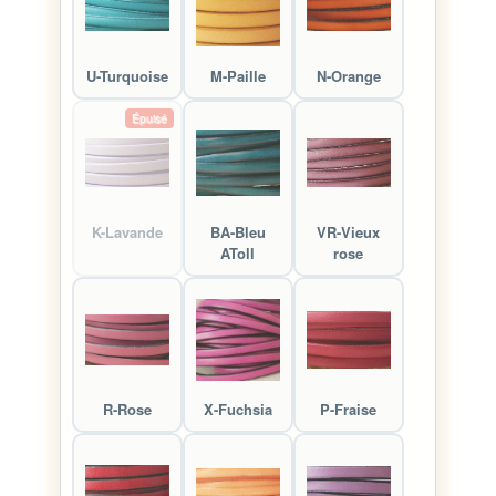
U-Turquoise
M-Paille
N-Orange
Épuisé
K-Lavande
BA-Bleu
VR-Vieux
AToll
rose
R-Rose
X-Fuchsia
P-Fraise