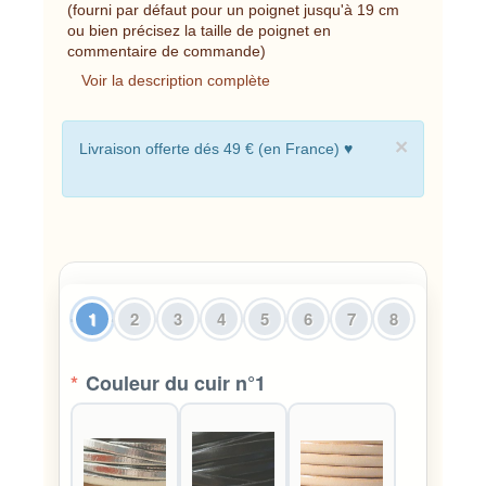
(fourni par défaut pour un poignet jusqu'à 19 cm
ou bien précisez la taille de poignet en
commentaire de commande)
Voir la description complète
×
Livraison offerte dés 49 € (en France) ♥
1
2
3
4
5
6
7
8
*
Couleur du cuir n°1