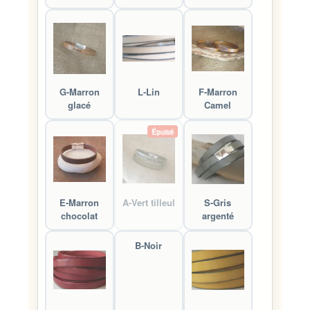
G-Marron
L-Lin
F-Marron
glacé
Camel
Épuisé
E-Marron
A-Vert tilleul
S-Gris
chocolat
argenté
B-Noir