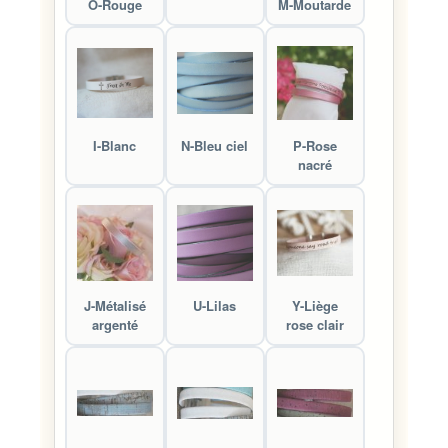
O-Rouge
M-Moutarde
I-Blanc
N-Bleu ciel
P-Rose
nacré
J-Métalisé
U-Lilas
Y-Liège
argenté
rose clair