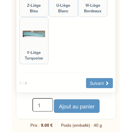
Z-Liège
U-Liège
W-Liège
Bleu
Blanc
Bordeaux
V-Liège
Turquoise
Suivant
1
/ 9
Prix :
9.00 €
Poids (emballé) : 40 g