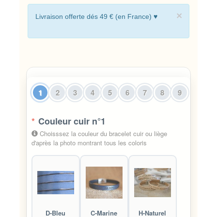
×
Livraison offerte dés 49 € (en France) ♥
1
2
3
4
5
6
7
8
9
*
Couleur cuir n°1
Choisssez la couleur du bracelet cuir ou liège
d'après la photo montrant tous les coloris
D-Bleu
C-Marine
H-Naturel